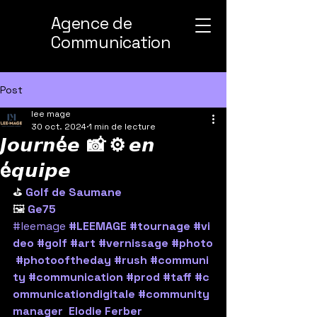
Agence de
Communication
Post
lee mage
30 oct. 2024
1 min de lecture
𝙅𝙤𝙪𝙧𝙣é𝙚 📸 ⚙️ 𝙚𝙣
é𝙦𝙪𝙞𝙥𝙚
⛳️ 
Golf de Saumane
🖼️ 
Ge75
#leemage
#LEEMAGE
#tournage
#vi
deo
#golf
#art
#vernissage
#photo
#photooftheday
#rush
#communi
ty
#communication
#prod
#taff
#c
ommunicationdigitale
#community
manager
Elodie Ferber 