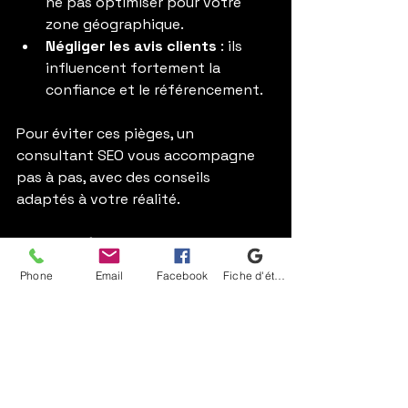
ne pas optimiser pour votre 
zone géographique.
Négliger les avis clients
 : ils 
influencent fortement la 
confiance et le référencement.
Pour éviter ces pièges, un 
consultant SEO vous accompagne 
pas à pas, avec des conseils 
adaptés à votre réalité.
Investir dans un 
consultant SEO : un 
Phone
Email
Facebook
Fiche d'établissement Google
choix rentable pour 
votre PME
Le SEO n’est pas une dépense, c’est 
un investissement. Les résultats ne 