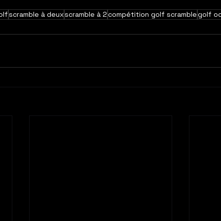
olf
scramble à deux
scramble à 2
compétition golf scramble
golf o