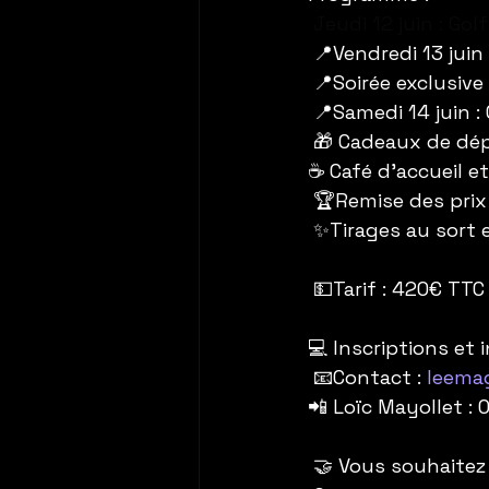
Jeudi 12 juin : G
 📍Vendredi 13 jui
 📍Soirée exclusiv
 📍Samedi 14 juin 
 🎁 Cadeaux de dé
☕️ Café d'accueil 
 🏆Remise des prix
 ✨Tirages au sort e
 💵Tarif : 420€ TT
💻 Inscriptions et i
 📧Contact : 
leema
📲 Loïc Mayollet : 
 🤝 Vous souhaitez