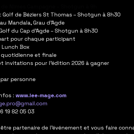
olf de Nîmes Campagne – Shotgun à 9h
n : Golf de Béziers St Thomas – Shotgun à 8h30
e au Mandala, Grau d’Agde
: Golf du Cap d’Agde – Shotgun à 8h30
part pour chaque participant
et Lunch Box
 quotidienne et finale
t invitations pour l’édition 2026 à gagner
C par personne
nfos : 
www.lee-mage.com
ge.pro@gmail.com
06 19 82 05 03
 être partenaire de l'événement et vous faire conna