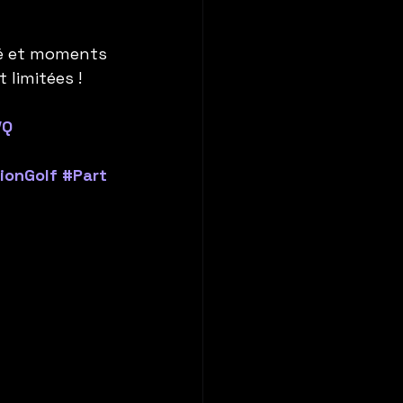
té et moments 
 limitées !
VQ
ionGolf
#Part