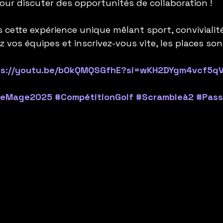
ur discuter des opportunités de collaboration !
 cette expérience unique mêlant sport, conviviali
 vos équipes et inscrivez-vous vite, les places sont
ps://youtu.be/b0kQMQSGfhE?si=wKH2DYgm4vcf5q
eeMage2025
#CompétitionGolf
#Scrambleà2
#Pass