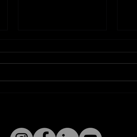
Améliorez la visibilité de
Pou
votre PME avec un
age
consultant SEO pour
pers
petites entreprises