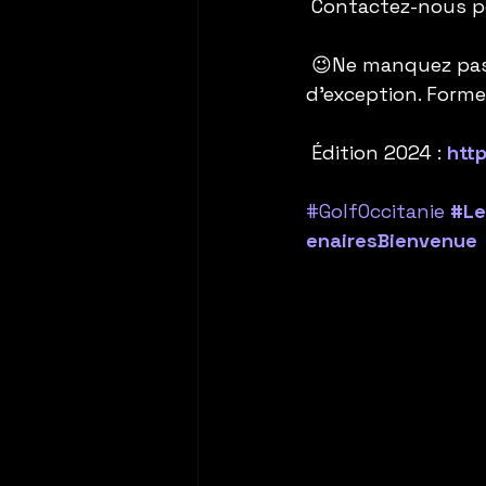
 Contactez-nous po
 😉Ne manquez pas
d’exception. Formez
 Édition 2024 : 
htt
#GolfOccitanie
#L
enairesBienvenue