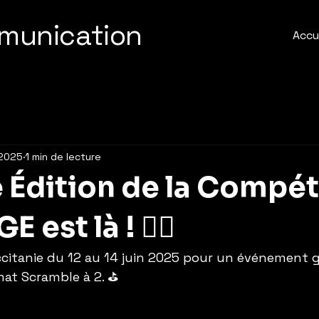
munication
Accu
 2025
1 min de lecture
 Édition de la Compét
est là ! 🏌️‍♂️
citanie du 12 au 14 juin 2025 pour un événement g
at Scramble à 2. ⛳️