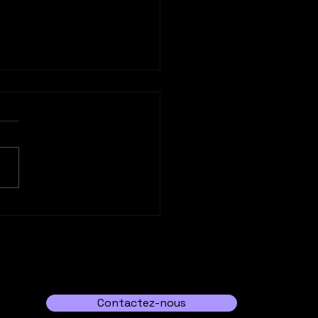
rquoi opter pour une
nce contenu
onnalisé ?
Contactez-nous