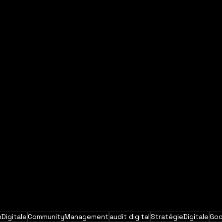
Digitale
CommunityManagement
audit digital
StratégieDigitale
Goo