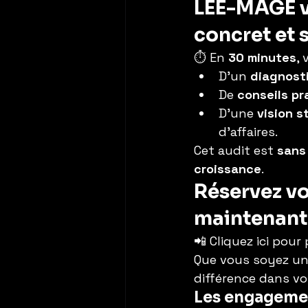
LEE-MAGE vo
concret et
⏱ En 
30 minutes
, 
D’un 
diagnosti
De 
conseils pr
D’une 
vision s
d’affaires.
Cet audit est 
sans
croissance
.
Réservez vo
maintenant
📲 Cliquez ici pour
Que vous soyez un
différence dans v
Les engageme