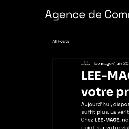
Agence de Com
All Posts
lee mage
7 juin 2
LEE-MAG
votre p
Aujourd’hui, dispo
suffit plus. La véri
Chez 
LEE-MAGE
, n
point sur votre visi