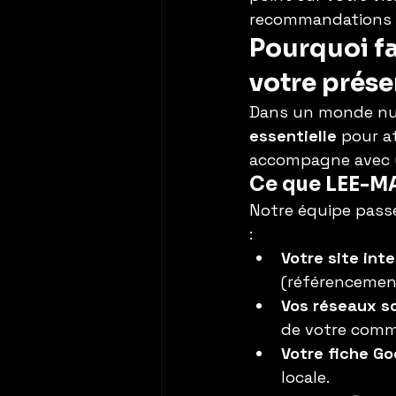
recommandations 
Pourquoi fa
votre prése
Dans un monde num
essentielle
 pour a
accompagne avec u
Ce que LEE-MAG
Notre équipe passe
:
Votre site int
(référencement
Vos réseaux s
de votre com
Votre fiche Go
locale.