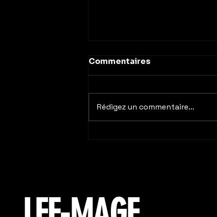
Commentaires
Rédigez un commentaire...
Communication digitale :
boostez votre visibilité
avant l’été | LEE-MAGE
LEE-MAGE