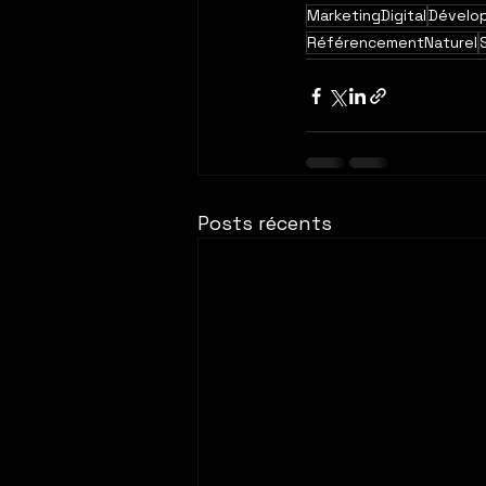
MarketingDigital
Dévelo
RéférencementNaturel
Posts récents