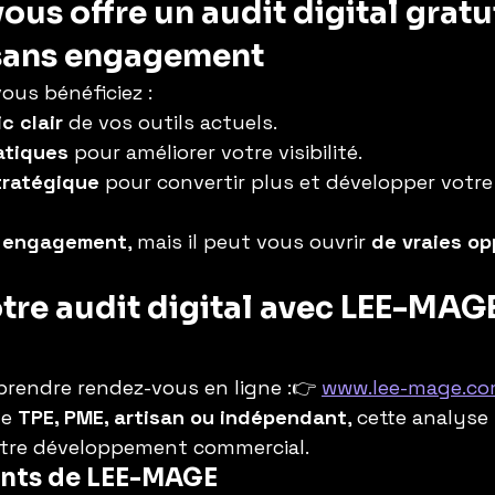
us offre un audit digital gratui
 sans engagement
vous bénéficiez :
c clair
 de vos outils actuels.
atiques
 pour améliorer votre visibilité.
tratégique
 pour convertir plus et développer votre 
 engagement
, mais il peut vous ouvrir 
de vraies op
tre audit digital avec LEE-MAGE
 prendre rendez-vous en ligne :👉 
www.lee-mage.co
e 
TPE, PME, artisan ou indépendant
, cette analyse 
otre développement commercial.
nts de LEE-MAGE