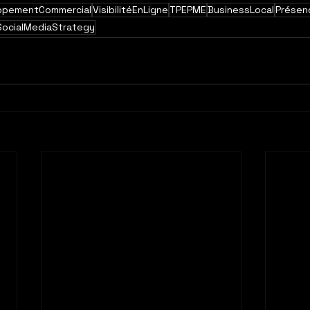
ppementCommercial
VisibilitéEnLigne
TPEPME
BusinessLocal
Présen
SocialMediaStrategy