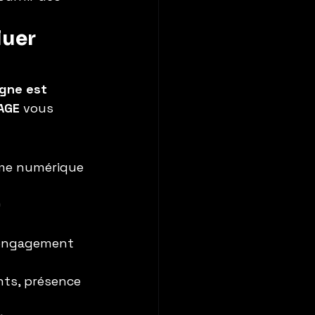
uer 
ligne est 
AGE
 vous 
ème numérique 
 
, engagement 
ents, présence 