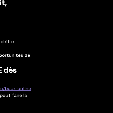
t, 
chiffre 
portunités de 
 dès 
m/book-online
peut faire la 