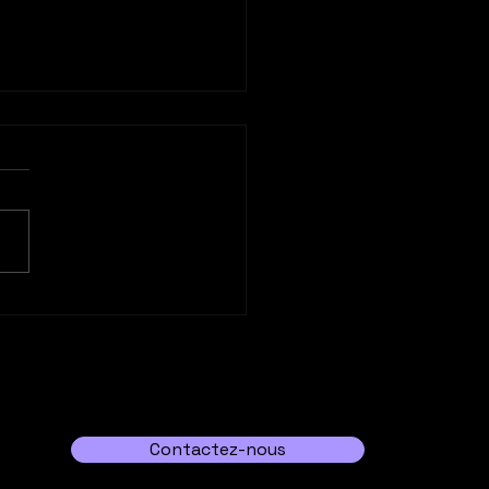
rquoi opter pour une
nce contenu
onnalisé ?
Contactez-nous