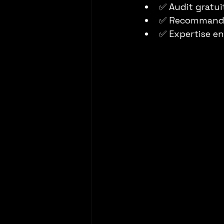
✅ Audit gratu
✅ Recommanda
✅ Expertise e