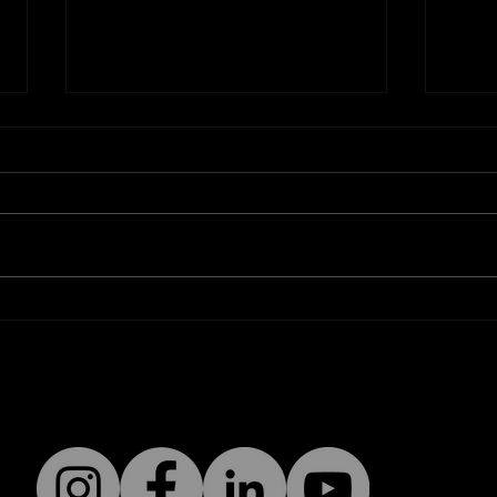
Améliorez la visibilité de
Pou
votre PME avec un
age
consultant SEO pour
pers
petites entreprises