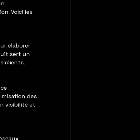
un 
n. Voici les 
ur élaborer 
uit sert un 
s clients.
nce 
timisation des 
 visibilité et 
réseaux 