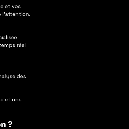
e et vos 
l’attention.
ialisée 
temps réel 
analyse des 
e et une 
on ?