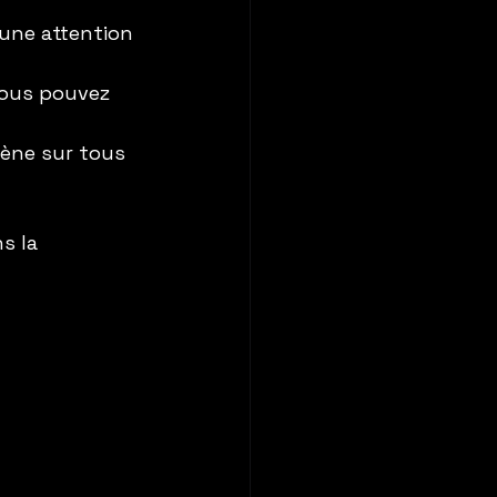
 une attention 
vous pouvez 
gène sur tous 
s la 