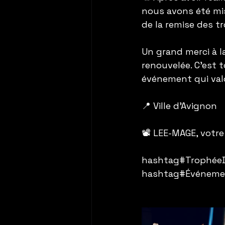
nous avons été miss
de la remise des t
Un grand merci à la
renouvelée. C’est 
événement qui valo
📍 Ville d'Avignon 
📽️ LEE-MAGE, votr
hashtag#TrophéeD
hashtag#Événemen