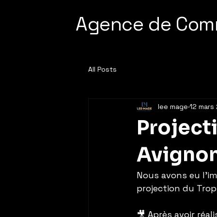
Agence de Com
All Posts
lee mage
12 mars
Project
Avignon
Nous avons eu l’im
projection du Tro
🎥 Après avoir réal