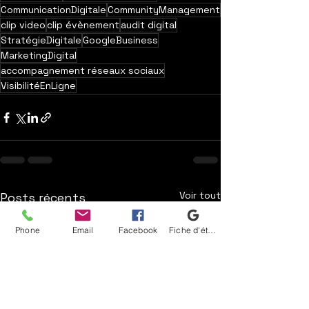
CommunicationDigitale
CommunityManagement
clip video
clip évènement
audit digital
StratégieDigitale
GoogleBusiness
MarketingDigital
accompagnement réseaux sociaux
VisibilitéEnLigne
Voir tout
Posts récents
Phone
Email
Facebook
Fiche d'établissement Google